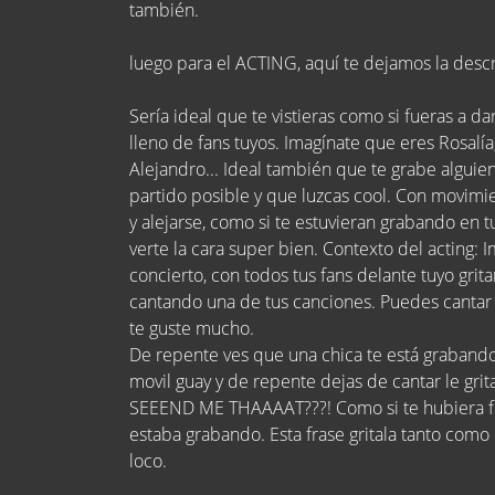
también.
luego para el ACTING, aquí te dejamos la descr
Sería ideal que te vistieras como si fueras a d
lleno de fans tuyos. Imagínate que eres Rosalí
Alejandro... Ideal también que te grabe alguie
partido posible y que luzcas cool. Con movim
y alejarse, como si te estuvieran grabando en t
verte la cara super bien. Contexto del acting: 
concierto, con todos tus fans delante tuyo grit
cantando una de tus canciones. Puedes cantar
te guste mucho.
De repente ves que una chica te está grabando
movil guay y de repente dejas de cantar le gri
SEEEND ME THAAAAT???! Como si te hubiera fl
estaba grabando. Esta frase gritala tanto como
loco.