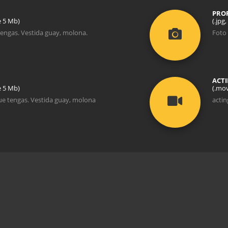
PROF
ze 5 Mb)
(.jpg
tengas. Vestida guay, molona.
Foto 
ACTI
ze 5 Mb)
(.mov
ue tengas. Vestida guay, molona
actin