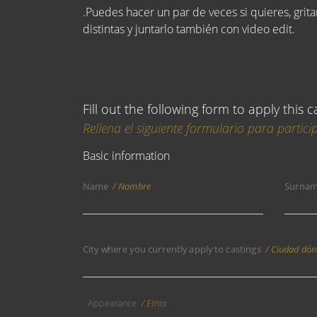
.Puedes hacer un par de veces si quieres, grit
distintas y juntarlo también con video edit.
Fill out the following form to apply this c
Rellena el siguiente formulario para particip
Basic information
Name
Nombre
Surna
City where you currently apply to castings
Ciudad dónde te pres
Appearance
Etnia