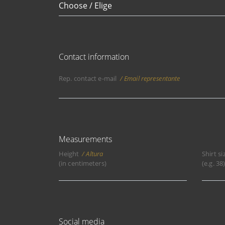
Contact information
Rep. contact e-mail
Email representante
Measurements
Height
Altura
Shirt si
(in centimeters)
(e.g. 38
Social media