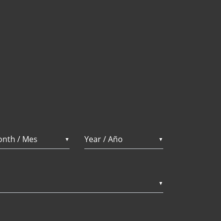
▼
▼
▼