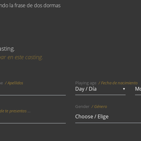
ando la frase de dos dormas
asting.
ar en este casting.
Playing age
Fecha de nacimiento
me
Apellidos
▼
Gender
Género
entas a castings actualmente