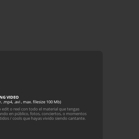
NG VIDEO
, .mp4, .avi , max. filesize 100 Mb)
 edit o reel con todo el material que tengas
ndo en público, fotos, conciertos, o momentos
tidos / cools que hayas vivido siendo cantante.