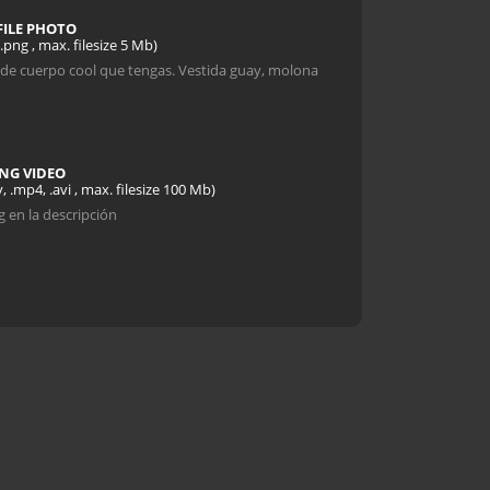
ILE PHOTO
, .png , max. filesize 5 Mb)
de cuerpo cool que tengas. Vestida guay, molona
NG VIDEO
, .mp4, .avi , max. filesize 100 Mb)
g en la descripción