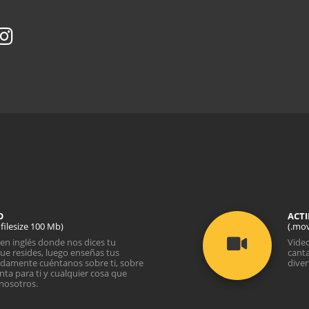
O
ACTI
 filesize 100 Mb)
(.mov
en inglés donde nos dices tu
Video
ue resides, luego enseñas tus
canta
idamente cuéntanos sobre ti, sobre
diver
ta para ti y cualquier cosa que
nosotros.