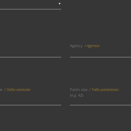
▼
Agency
Agencia
ze
Talla camiseta
Pants size
Talla pantalones
)
(e.g. 42)